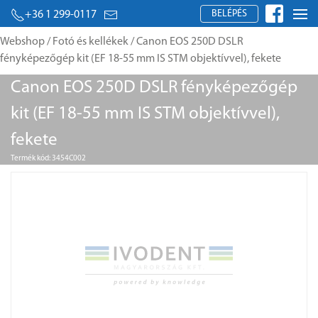
BELÉPÉS
+36 1 299-0117
Webshop
/
Fotó és kellékek
/ Canon EOS 250D DSLR
fényképezőgép kit (EF 18-55 mm IS STM objektívvel), fekete
Canon EOS 250D DSLR fényképezőgép
kit (EF 18-55 mm IS STM objektívvel),
fekete
Termék kód: 3454C002