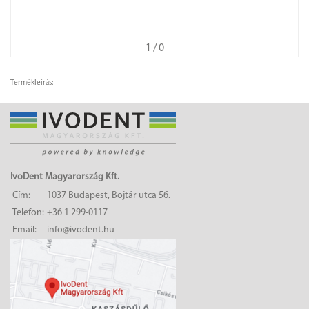
1
/ 0
Termékleírás:
IvoDent Magyarország Kft.
Cím:
1037 Budapest, Bojtár utca 56.
Telefon:
+36 1 299-0117
Email:
info@ivodent.hu