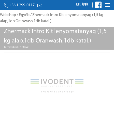
BELÉPÉS
+36 1 299-0117
Webshop
/
Egyéb
/ Zhermack Intro Kit lenyomatanyag (1,5 kg
alap,1db Oranwash,1db katal.)
Zhermack Intro Kit lenyomatanyag (1,5
kg alap,1db Oranwash,1db katal.)
Termék kód: C100740