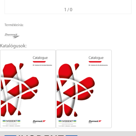
1
/ 0
Termékleírás:
Katalógusok: