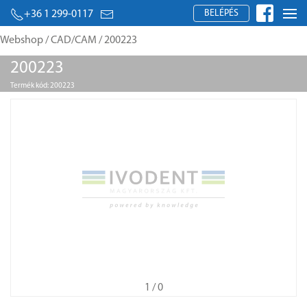
BELÉPÉS
+36 1 299-0117
Webshop
/
CAD/CAM
/ 200223
200223
Termék kód: 200223
1
/ 0