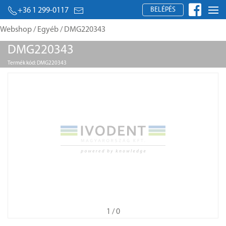
BELÉPÉS
+36 1 299-0117
Webshop
/
Egyéb
/ DMG220343
DMG220343
Termék kód: DMG220343
1
/ 0