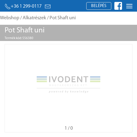
BELÉPÉS
+36 1 299-0117
Webshop
/
Alkatrészek
/ Pot Shaft uni
Pot Shaft uni
Termék kód: 556380
1
/ 0