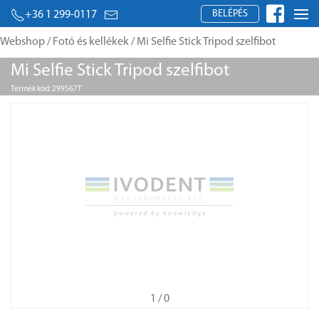
BELÉPÉS
+36 1 299-0117
Webshop
/
Fotó és kellékek
/ Mi Selfie Stick Tripod szelfibot
Mi Selfie Stick Tripod szelfibot
Termék kód: 299567T
1
/ 0