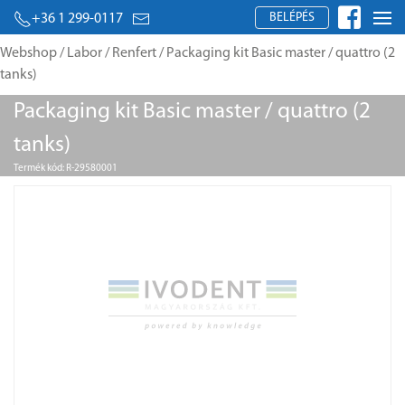
BELÉPÉS
+36 1 299-0117
Webshop
/
Labor
/
Renfert
/ Packaging kit Basic master / quattro (2
tanks)
Packaging kit Basic master / quattro (2
tanks)
Termék kód: R-29580001