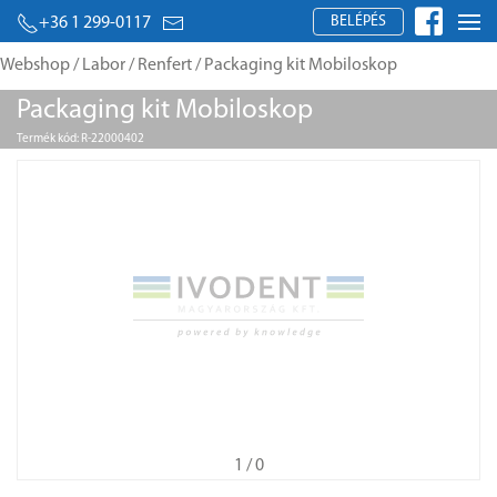
BELÉPÉS
+36 1 299-0117
Webshop
/
Labor
/
Renfert
/ Packaging kit Mobiloskop
Packaging kit Mobiloskop
Termék kód: R-22000402
1
/ 0