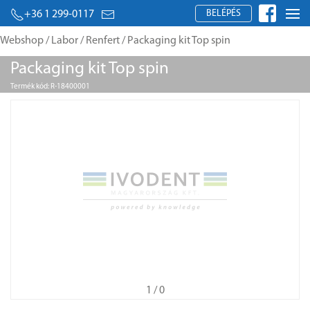
BELÉPÉS
+36 1 299-0117
Webshop
/
Labor
/
Renfert
/ Packaging kit Top spin
Packaging kit Top spin
Termék kód: R-18400001
1
/ 0