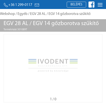
BELÉPÉS
+36 1 299-0117
Webshop
/
Egyéb
/ EGV 28 AL / EGV 14 gőzborotva szűkítő
EGV 28 AL / EGV 14 gőzborotva szűkítő
Termék kód: 301089T
1
/ 0