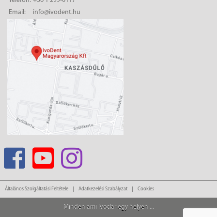
Telefon:
+36 1 299-0117
Email:
info@ivodent.hu
Általános Szolgáltatási Feltétele
Adatkezelési Szabályzat
Cookies
Minden ami Ivoclar egy helyen ...