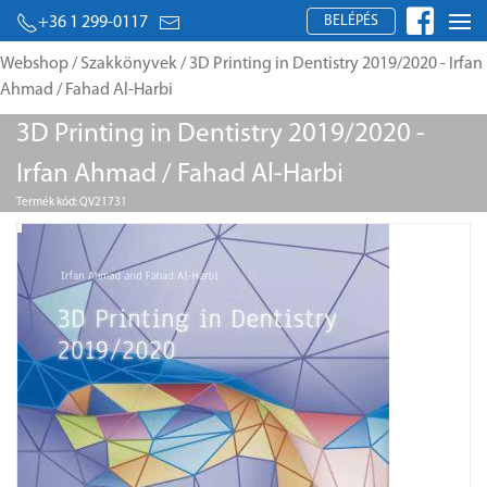
BELÉPÉS
+36 1 299-0117
Webshop
/
Szakkönyvek
/ 3D Printing in Dentistry 2019/2020 - Irfan
Ahmad / Fahad Al-Harbi
3D Printing in Dentistry 2019/2020 -
Irfan Ahmad / Fahad Al-Harbi
Termék kód: QV21731