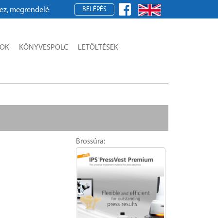
BELÉPÉS
egrendeléshez kérjük, regisztráljon!
SOK
KÖNYVESPOLC
LETÖLTÉSEK
Brossúra: