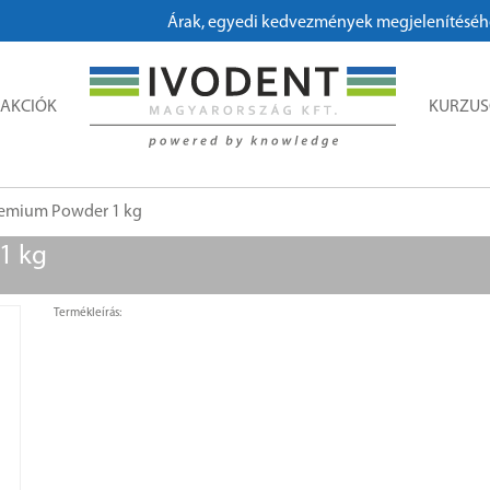
Árak, egyedi kedvezmények megjelenítéséhez, m
AKCIÓK
KURZU
Premium Powder 1 kg
1 kg
Termékleírás: