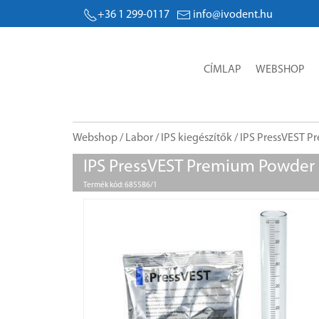
+36 1 299-0117
info@ivodent.hu
CÍMLAP
WEBSHOP
Webshop
/
Labor
/
IPS kiegészítők
/ IPS PressVEST 
IPS PressVEST Premium Powder 
Termék kód: 685586/1