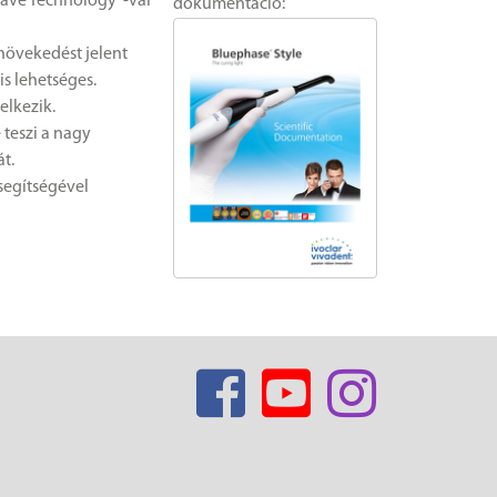
ywave Technology”-val
dokumentáció:
növekedést jelent
is lehetséges.
elkezik.
teszi a nagy
t.
 segítségével