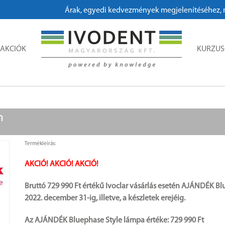
Árak, egyedi kedvezmények megjelenítéséhez, megrendelésh
AKCIÓK
KURZU
n
Termékleírás:
AKCIÓ! AKCIÓ! AKCIÓ!
Bruttó 729 990 Ft értékű Ivoclar vásárlás esetén AJÁNDÉK B
2022. december 31-ig, illetve, a készletek erejéig.
Az AJÁNDÉK Bluephase Style lámpa értéke: 729 990 Ft