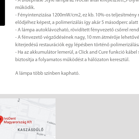
- A Bluephase Style lámpa az Ivoclar által kifejlesztett „Pol
működik.
- Fényintenzizása 1200mW/cm2, ez kb. 10%-os teljesítmény 
elődjéhez képest, a polimerizálás így akár 5 másodperc alatt 
- A lámpa autoklávozható, rövidített fényvezető csőrrel rend
- A fénvezető végződésének nagy, 10 mm átmérője lehetővé 
kiterjedésű restaurációk egy lépésben történő polimerizálásá
- Ha az akkumulátor lemerül, a Click and Cure funkció kábel
biztosítja a folyamatos működést a hálózaton keresztül.
A lámpa több színben kapható.