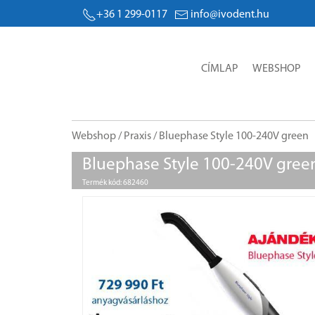
+36 1 299-0117
info@ivodent.hu
CÍMLAP
WEBSHOP
Webshop
/
Praxis
/ Bluephase Style 100-240V green
Bluephase Style 100-240V gree
Termék kód: 682460