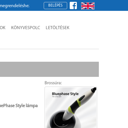
BELÉPÉS
ez kérjük, regisztráljon!
SOK
KÖNYVESPOLC
LETÖLTÉSEK
Brossúra:
luePhase Style lámpa