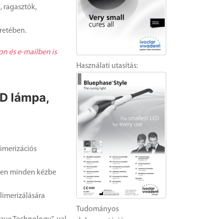
 ragasztók,
retében.
on és e-mailben is
Használati utasítás:
ED lámpa,
limerizációs
ően minden kézbe
olimerizálására
Tudományos