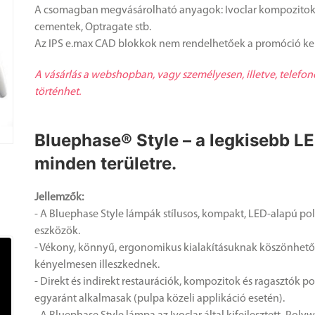
A csomagban megvásárolható anyagok: Ivoclar kompozitok,
cementek, Optragate stb.
Az IPS e.max CAD blokkok nem rendelhetőek a promóció ke
A vásárlás a webshopban, vagy személyesen, illetve, telefon
történhet.
Bluephase® Style – a legkisebb L
minden területre.
Jellemzők:
- A Bluephase Style lámpák stílusos, kompakt, LED-alapú po
eszközök.
- Vékony, könnyű, ergonomikus kialakításuknak köszönhet
kényelmesen illeszkednek.
- Direkt és indirekt restaurációk, kompozitok és ragasztók p
egyaránt alkalmasak (pulpa közeli applikáció esetén).