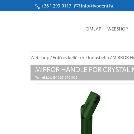
+36 1 299-0117
info@ivodent.hu
CÍMLAP
WEBSHOP
Webshop
/
Fotó és kellékek
/
Indusbello
/ MIRROR H
MIRROR HANDLE FOR CRYSTAL 
Termék kód: IB-106213101023