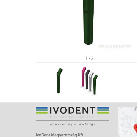
1
/ 2
IvoDent Magyarország Kft.