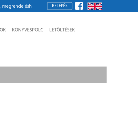
BELÉPÉS
grendeléshez kérjük, regisztráljon!
SOK
KÖNYVESPOLC
LETÖLTÉSEK