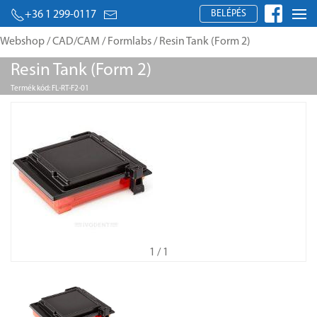
BELÉPÉS
+36 1 299-0117
Webshop
/
CAD/CAM
/
Formlabs
/ Resin Tank (Form 2)
Resin Tank (Form 2)
Termék kód: FL-RT-F2-01
1
/ 1