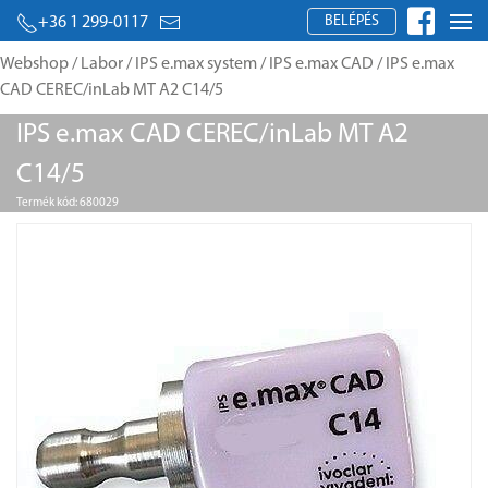
BELÉPÉS
+36 1 299-0117
Webshop
/
Labor
/
IPS e.max system
/
IPS e.max CAD
/ IPS e.max
CAD CEREC/inLab MT A2 C14/5
IPS e.max CAD CEREC/inLab MT A2
C14/5
Termék kód: 680029