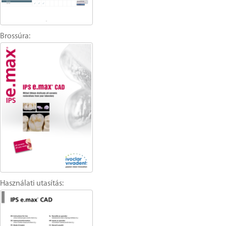
Brossúra:
Használati utasítás: