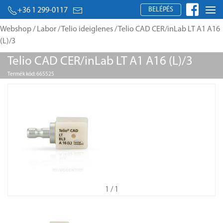
BELÉPÉS
+36 1 299-0117
Webshop
/
Labor
/
Telio ideiglenes
/ Telio CAD CER/inLab LT A1 A16
(L)/3
Telio CAD CER/inLab LT A1 A16 (L)/3
Termék kód: 665525
1
/ 1