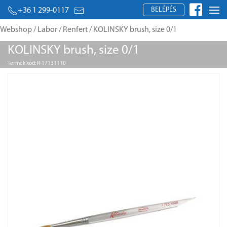
BELÉPÉS
+36 1 299-0117
Webshop
/
Labor
/
Renfert
/ KOLINSKY brush, size 0/1
KOLINSKY brush, size 0/1
Termék kód: R-17131110