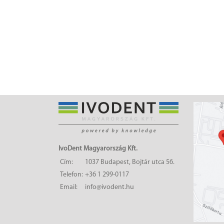
IvoDent Magyarország Kft.
Cím:
1037 Budapest, Bojtár utca 56.
Telefon:
+36 1 299-0117
Email:
info@ivodent.hu