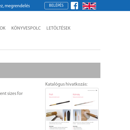
BELÉPÉS
grendeléshez kérjük, regisztráljon!
SOK
KÖNYVESPOLC
LETÖLTÉSEK
Katalógus hivatkozás:
ent sizes for