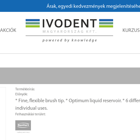
Árak, egyedi kedvezmények megjelenítéséhez, me
AKCIÓK
KURZU
Termékleírás:
Előnyök:
* Fine, flexible brush tip. * Optimum liquid reservoir. * 6 differ
individual uses.
Felhasználási terület: