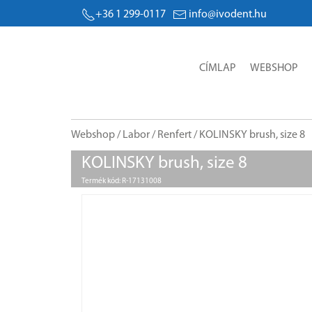
+36 1 299-0117
info@ivodent.hu
CÍMLAP
WEBSHOP
Webshop
/
Labor
/
Renfert
/ KOLINSKY brush, size 8
KOLINSKY brush, size 8
Termék kód: R-17131008