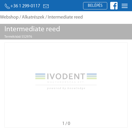
BELÉPÉS
+36 1 299-0117
Webshop
/
Alkatrészek
/ Intermediate reed
Intermediate reed
Termék kód: 552976
1
/ 0