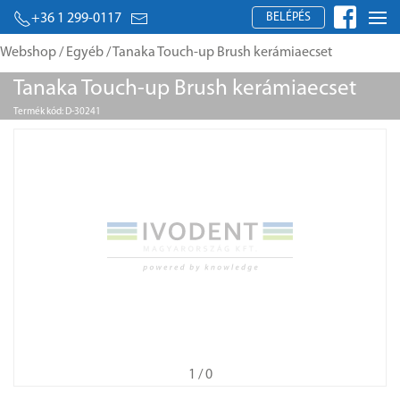
BELÉPÉS
+36 1 299-0117
Webshop
/
Egyéb
/ Tanaka Touch-up Brush kerámiaecset
Tanaka Touch-up Brush kerámiaecset
Termék kód: D-30241
1
/ 0