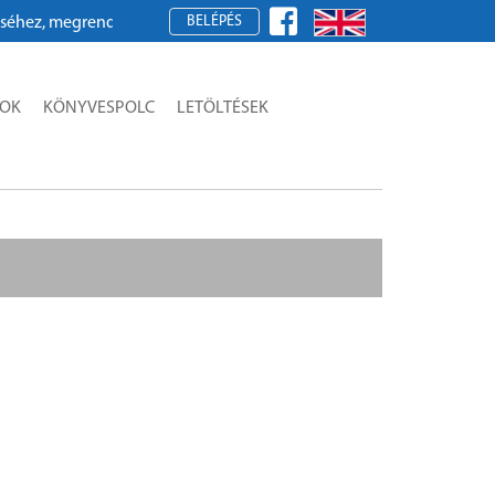
BELÉPÉS
z, megrendeléshez kérjük, regisztráljon!
SOK
KÖNYVESPOLC
LETÖLTÉSEK