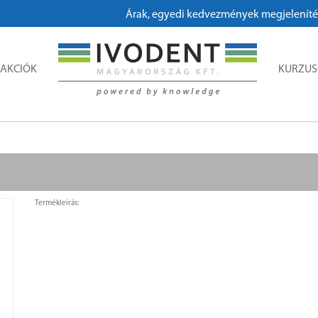
Árak, egyedi kedvezmények megjelenítéséhe
AKCIÓK
KURZU
Termékleírás: