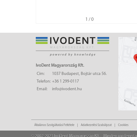
1
/ 0
IvoDent Magyarország Kft.
Cím:
1037 Budapest, Bojtár utca 56.
Telefon:
+36 1 299-0117
Email:
info@ivodent.hu
Általános Szolgáltatási Feltétele
Adatkezelési Szabályzat
Cookies
© 2007-2023 IvoDent Magyarország Kft.
Minden jog fennta