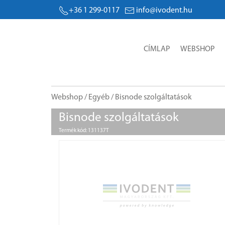
+36 1 299-0117
info@ivodent.hu
CÍMLAP
WEBSHOP
Webshop
/
Egyéb
/ Bisnode szolgáltatások
Bisnode szolgáltatások
Termék kód: 131137T