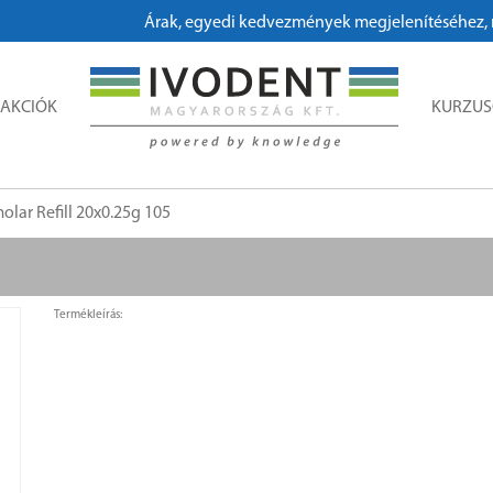
Árak, egyedi kedvezmények megjelenítéséhez, megrendeléshez 
AKCIÓK
KURZU
olar Refill 20x0.25g 105
Termékleírás: