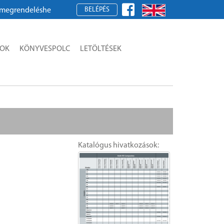
BELÉPÉS
kérjük, regisztráljon!
SOK
KÖNYVESPOLC
LETÖLTÉSEK
Katalógus hivatkozások: