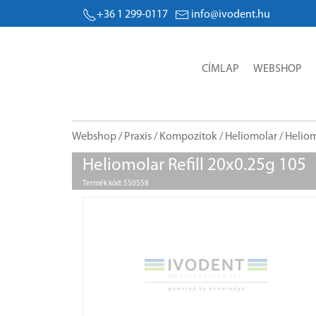
+36 1 299-0117
info@ivodent.hu
CÍMLAP
WEBSHOP
Webshop
/
Praxis
/
Kompozitok
/
Heliomolar
/ Heliom
Heliomolar Refill 20x0.25g 105
Termék kód: 550558